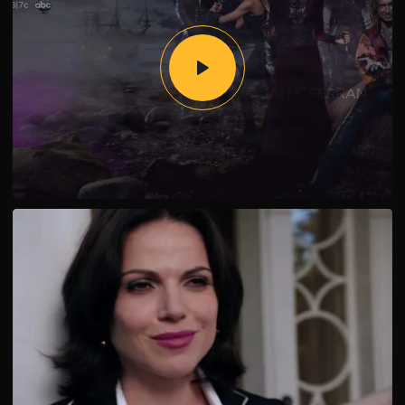
капитана Крюка, который является заклятым врагом
Голда, но и великана. Ей удается объединить силы со
своей дочерью Реджиной. Теперь их путь лежит в
хранилище Румпеля, где находится реликтовая вещь –
кинжал.
Голд же отправился на поиски своего сына. Его путь
лежит в Нью-Йорк. Румпельштильцхену, Эмме и ее
сыну Генри удается выбраться из Сторибрука, не
потеряв память.Голду все-таки находит своего сына –
Нила. Однако за ними пребывает капитан Крюк,
который ранит Румпеля и отправляет их обратно в
Сторибрук. Вскоре в городок приезжает дама сердца
Нила Тамара. Только она совершенно не тот человек,
кем представляется!