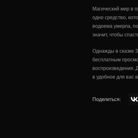
Магический мир в 
одно средство, кот
водоема умерла, по
значит, чтобы спас
Однажды в сказке 3
бесплатным просмо
воспроизведения. Д
в удобное для вас 
Поделиться: