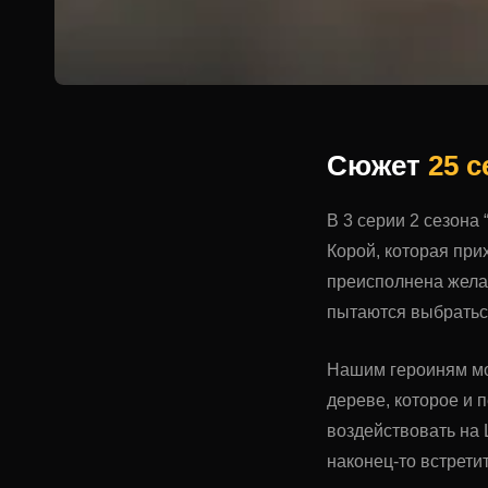
Сюжет
25 
В 3 серии 2 сезона
Корой, которая при
преисполнена желан
пытаются выбраться
Нашим героиням мож
дереве, которое и 
воздействовать на
наконец-то встретит