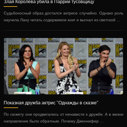
Злая Королева убила в Паррии тусовщицу
Судьбоносный образ достался актрисе случайно. Однако роль
научила Лану читать содержимое книг и выгнал из светской …
Показная дружба актрис "Однажды в сказке"
По сюжету они продвигались от ненависти к дружбе. А в жизни
направление было обратным. Почему Дженнифер …