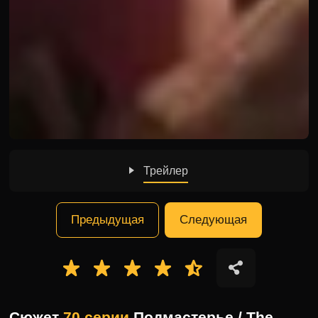
Трейлер
Предыдущая
Следующая
Сюжет
70 серии
Подмастерье / The