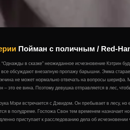
серии
Пойман с поличным / Red-Ha
а “Однажды в сказке” неожиданное исчезновение Кэтрин бу
 все обсуждают внезапную пропажу барышни. Эмма старае
жчина не может нормально отвечать на вопросы шерифа. Мэ
н – это ее вина. Поэтому девушка отправляется в лес, чтоб
ука Мэри встречается с Дэвидом. Он пребывает в лесу, но е
тся в полудреме. Госпожа Свон тем временем назначает но
дленно приступает к расследованию дела об исчезновении 