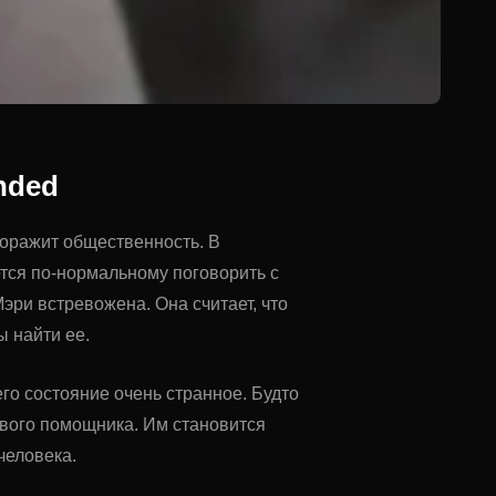
nded
доражит общественность. В
тся по-нормальному поговорить с
ри встревожена. Она считает, что
ы найти ее.
го состояние очень странное. Будто
вого помощника. Им становится
человека.